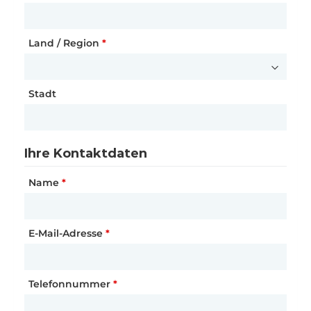
Land / Region
Postleitzahl
Land / Region
*
*
*
Stadt
Stadt
Stadt
*
Land / Region
*
Name des Unternehmens
Ihre Kontaktdaten
Name
*
Ihre Kontaktdaten
Ihr Interesse
Anrede
*
Interessiertes Produkt
E-Mail-Adresse
*
*
Vorname
*
KundeTyp
Telefonnummer
*
*