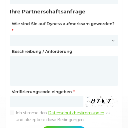
Nachname
*
Wie haben Sie von uns erfahren?
*
Ihre Partnerschaftsanfrage
Wie sind Sie auf Dyness aufmerksam geworden?
Funktion
Beschreibung / Anforderung
*
E-Mail-Adresse
*
Beschreibung / Anforderung
Telefonnummer
*
Verifizierungscode eingeben
*
Verifizierungscode eingeben
*
Ich stimme den
Datenschutzbestimmungen
zu
Ihre Anfrage
und akzeptiere diese Bedingungen
Interessiertes Produkt
*
Absenden
Ich stimme den
Datenschutzbestimmungen
zu
und akzeptiere diese Bedingungen