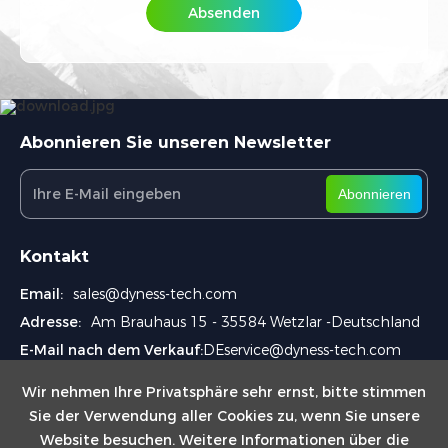
Beschreibung / Anforderung
*
Absenden
Wie erreichen wir Sie am besten?
*
Abonnieren Sie unseren Newsletter
Abonnieren
Wie sind Sie auf Dyness aufmerksam geworden?
*
Kontakt
Email:
sales@dyness-tech.com
Verifizierungscode eingeben
*
Adresse:
Am Brauhaus 15 - 35584 Wetzlar -Deutschland
E-Mail nach dem Verkauf:
DEservice@dyness-tech.com
Ich stimme den
Datenschutzbestimmungen
zu
Wir nehmen Ihre Privatsphäre sehr ernst, bitte stimmen
und akzeptiere diese Bedingungen
Sie der Verwendung aller Cookies zu, wenn Sie unsere
Website besuchen. Weitere Informationen über die