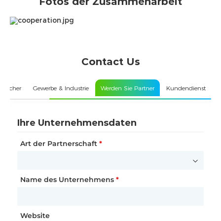
Fotos der Zusammenarbeit
Contact Us
speicher
Gewerbe & Industrie
Werden Sie Partner
Kundendienst
Ihre Angaben
Ihre Unternehmensdaten
Ihre Unternehmensdaten
Name
Name des Unternehmens
Art der Partnerschaft
*
*
*
Telefonnummer
Kundentyp
Name des Unternehmens
*
*
*
E-Mail-Adresse
Straße und Hausnummer
Website
*
*