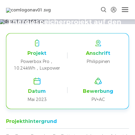
Ein Powerbox Pro + Luxpower
Energiespeicherprojekt auf den
Philippinen
Projekt
Anschrift
Powerbox Pro，
Philippinen
10.24kWh，Luxpower
Datum
Bewerbung
Mai 2023
PV+AC
Projekthintergrund