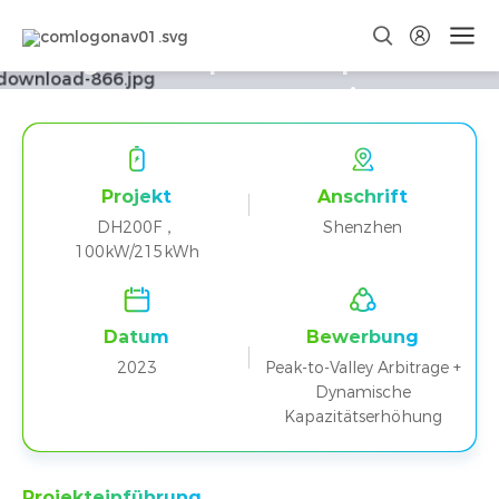
Shenzhen DH200F 100kW
Integriertes optisches Speicher-
und Ladesystem Projekt
Ladestation
Projekt
Anschrift
DH200F，
Shenzhen
100kW/215kWh
Datum
Bewerbung
2023
Peak-to-Valley Arbitrage +
Dynamische
Kapazitätserhöhung
Projekteinführung