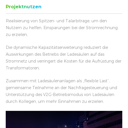
Projektnutzen
Realisierung von Spitzen- und Talarbitrage, um den
Nutzern zu helfen, Einsparungen bei der Stromrechnung
zu erzielen;
Die dynamische Kapazitätserweiterung reduziert die
Auswirkungen des Betriebs der Ladesäulen auf das
Stromnetz und verringert die Kosten für die Aufrüstung der
Transformatoren;
Zusammen mit Ladesäulenanlagen als „flexible Last“,
gemeinsame Teilnahme an der Nachfragesteuerung und
Unterstützung des V2G-Betriebsmodus von Ladesäulen
durch Kollegen, um mehr Einnahmen zu erzielen.