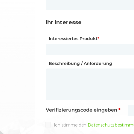
Ihre Kontaktdaten
Ihr Interesse
Ihre Kontaktdaten
Anrede
*
Interessiertes Produkt
Name
*
*
Funktion
Ihre Partnerschaftsanfrage
Beschreibung / Anforderung
Wie sind Sie auf Dyness aufmerksam
Ihre Anfrage
Interessiertes Produkt
Beschreibung / Anforderung
*
Verifizierungscode eingeben
*
Ich stimme den
Datenschutzbestimm
Beschreibung / Anforderung
*