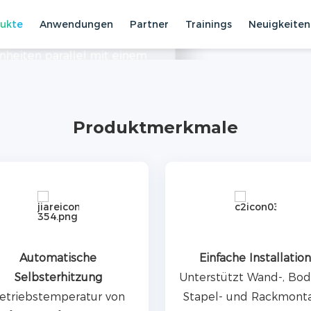
ukte
Anwendungen
Partner
Trainings
Neuigkeiten
werbliche Anwendungen
inheiten parallel mit einem
kWh. Das Produkt unterstützt
eme für Haushalte
Niederspannung ESS
Produktmerkmale
Einfache Installation
Langfristige Zuverlässig
erstützt Wand-, Boden-,
LFP-Zellen, 6000+ Zyk
apel- und Rackmontage