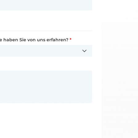
chname
*
e haben Sie von uns erfahren?
lefonnummer
*
*
lefonnummer
*