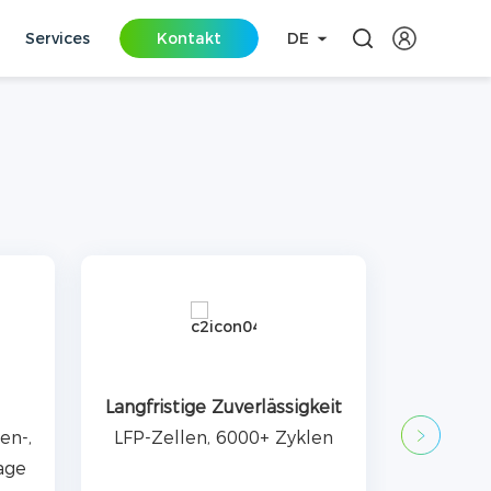
Services
Kontakt
DE
keit
Umfassende Sicherheit
len
Kurzschlusssperre,
überspannungsfest, sicher