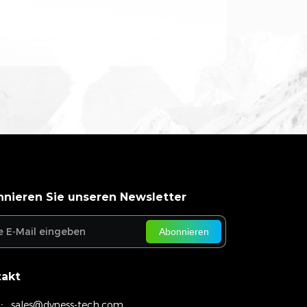
aufmerksam geworden?
*
nieren Sie unseren Newsletter
Abonnieren
takt
:
sales@dyness-tech.com