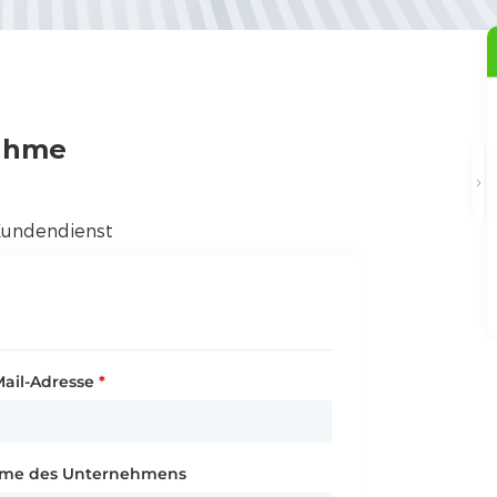
nahme
undendienst
Mail-Adresse
raße und Hausnummer
bsite
*
*
me des Unternehmens
nd / Region
*