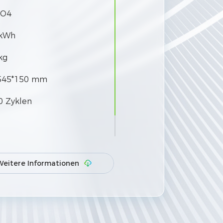
PO4
 kWh
kg
545*150 mm
0 Zyklen
u 50 Einheiten parallel
Weitere Informationen