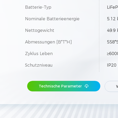
Batterie-Typ
LiFe
Nominale Batterieenergie
5.12
Nettogewicht
49.9 
Abmessungen [B*T*H]
558*
Zyklus Leben
≥600
Schutzniveau
IP20
Erweiterung
Bis z
Technische Parameter