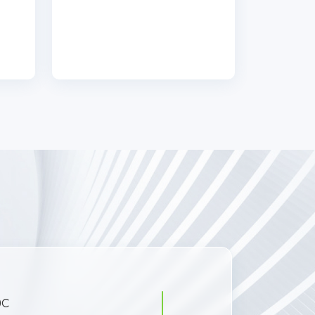
und zuverlässig
0C