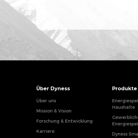
Verifizierungscode eingeben
*
Ich stimme den
Datenschutzbestimm
Wie erreichen wir Sie am besten?
*
Verifizierungscode eingeben
*
Ich stimme den
Datenschutzbestim
Über Dyness
Produkte
Über uns
Energiespe
Haushalte
Mission & Vision
Gewerbliche
Forschung & Entwicklung
Energiespe
Karriere
Dyness Sma