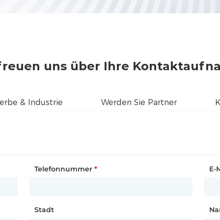
freuen uns über Ihre Kontaktauf
rbe & Industrie
Werden Sie Partner
K
Telefonnummer
Kundentyp
Name des Unternehmens
*
*
*
E-
St
We
Stadt
Stadt
Stadt
*
Na
La