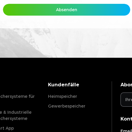
Absenden
ungen
zu und akzeptiere diese Bedingungen
Wie sind Sie auf Dyness 
Absenden
mungen
zu und akzeptiere diese Bedingungen
Kundenfälle
Abon
ichersysteme für
Heimspeicher
Absenden
Gewerbespeicher
 & Industrielle
ichersysteme
Kon
rt App
Email