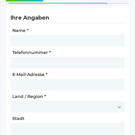
Ihre Angaben
Ihre Unternehmensdaten
Ihre Unternehmensdaten
Name
Name des Unternehmens
Art der Partnerschaft
*
*
*
Telefonnummer
Kundentyp
Name des Unternehmens
*
*
*
E-Mail-Adresse
Straße und Hausnummer
Website
*
*
Land / Region
Postleitzahl
Land / Region
*
*
*
Stadt
Stadt
Stadt
*