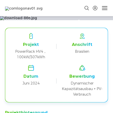
Brasilien PowerRack HV4 100kW
Integriertes Photovoltaik-
Speichersystem Projekt
Lebensmittelverarbeitungsanlage
Projekt
Anschrift
PowerRack HV4，
Brasilien
100kW/307kWh
Datum
Bewerbung
Juni 2024
Dynamischer
Kapazitätsausbau + PV-
Verbrauch
Projekthintergrund