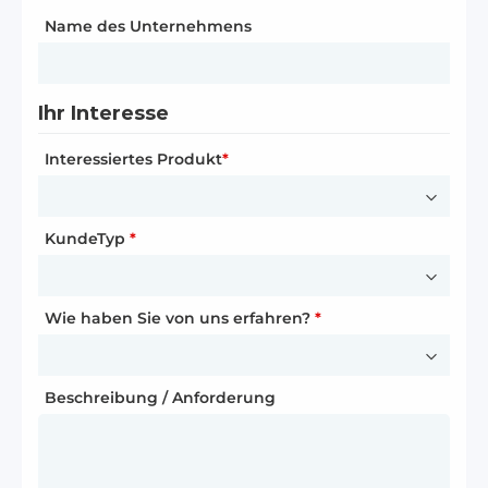
Land / Region
*
Name des Unternehmens
Ihre Kontaktdaten
Name
*
Ihre Kontaktdaten
Ihr Interesse
Anrede
*
Interessiertes Produkt
E-Mail-Adresse
*
*
Vorname
*
KundeTyp
Telefonnummer
*
*
Nachname
*
Wie haben Sie von uns erfahren?
*
Ihre Partnerschaftsanfrage
Wie sind Sie auf Dyness aufmerksam geworden?
Funktion
Beschreibung / Anforderung
*
E-Mail-Adresse
*
Beschreibung / Anforderung